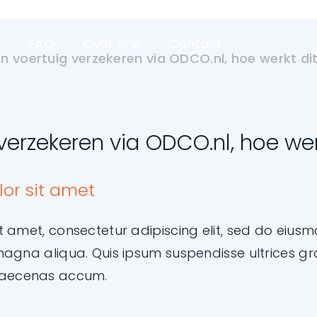
n
FAQ
Over ons
Contact
n voertuig verzekeren via ODCO.nl, hoe werkt di
verzekeren via ODCO.nl, hoe wer
or sit amet
t amet, consectetur adipiscing elit, sed do eius
magna aliqua. Quis ipsum suspendisse ultrices gra
aecenas accum.