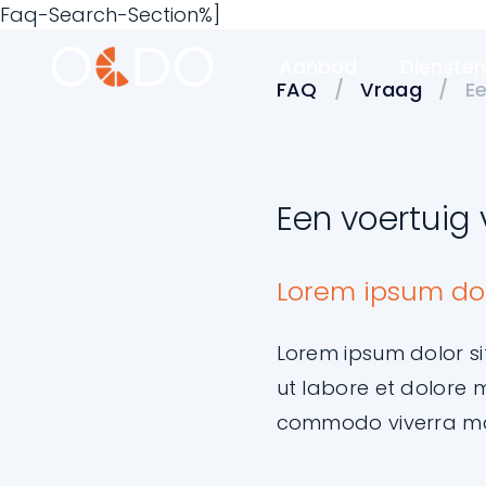
Faq-Search-Section%]
Aanbod
Dienste
FAQ
/
Vraag
/
Ee
Een voertuig 
Lorem ipsum dol
Lorem ipsum dolor si
ut labore et dolore 
commodo viverra m