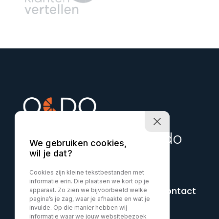
Uw auto start bij Ocdo
We gebruiken cookies,
wil je dat?
Cookies zijn kleine tekstbestanden met
informatie erin. Die plaatsen we kort op je
+316-15556694
Contact
apparaat. Zo zien we bijvoorbeeld welke
pagina’s je zag, waar je afhaakte en wat je
invulde. Op die manier hebben wij
informatie waar we jouw websitebezoek