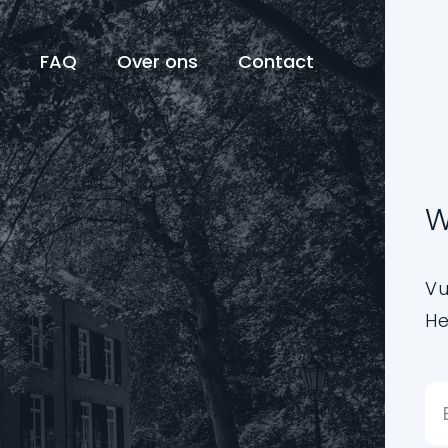
n
FAQ
Over ons
Contact
W
Vu
He