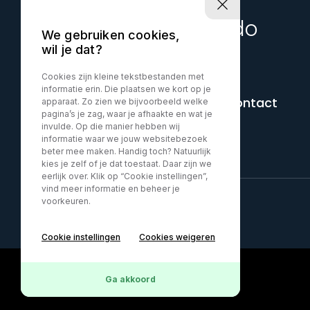
Uw auto start bij Ocdo
We gebruiken cookies,
wil je dat?
Cookies zijn kleine tekstbestanden met
informatie erin. Die plaatsen we kort op je
+316-15556694
Contact
apparaat. Zo zien we bijvoorbeeld welke
pagina’s je zag, waar je afhaakte en wat je
invulde. Op die manier hebben wij
informatie waar we jouw websitebezoek
beter mee maken. Handig toch? Natuurlijk
kies je zelf of je dat toestaat. Daar zijn we
eerlijk over. Klik op “Cookie instellingen”,
vind meer informatie en beheer je
voorkeuren.
Cookie instellingen
Cookies weigeren
Ga akkoord