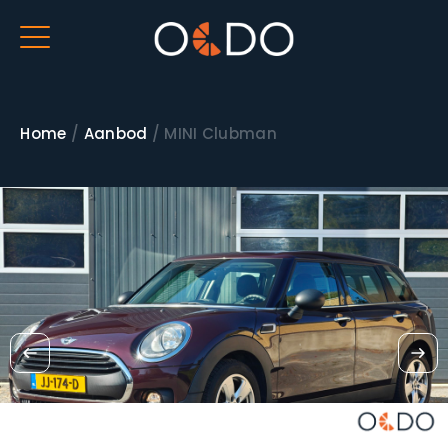
Home
/
Aanbod
/
MINI Clubman