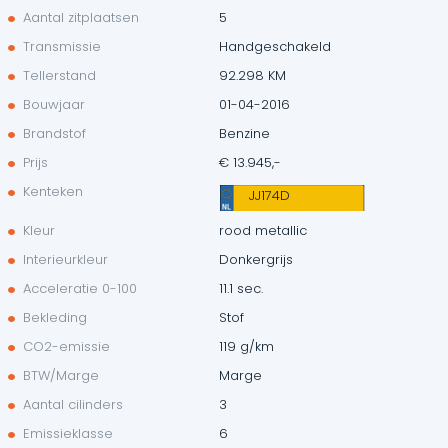
Aantal zitplaatsen
5
Transmissie
Handgeschakeld
Tellerstand
92.298 KM
Bouwjaar
01-04-2016
Brandstof
Benzine
Prijs
€ 13.945,-
Kenteken
JJ174D
Kleur
rood metallic
Interieurkleur
Donkergrijs
Acceleratie 0-100
11.1 sec.
Bekleding
Stof
CO2-emissie
119 g/km
BTW/Marge
Marge
Aantal cilinders
3
Emissieklasse
6