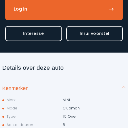
Log in
Interesse
Inruilvoorstel
Details over deze auto
Kenmerken
Merk
MINI
Model
Clubman
Type
1.5 One
Aantal deuren
6