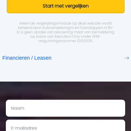
Start met vergelijken
Alleen de vergelijkingsmodule op deze website wordt
beheerd door
Autoverzekering.nl
en Overstappen.nl BV.
Er is geen sprake van advisering maar van bemiddeling
op basis van
Execution Only
onder AFM-
vergunningsnummer 12012535.
Financieren / Leasen