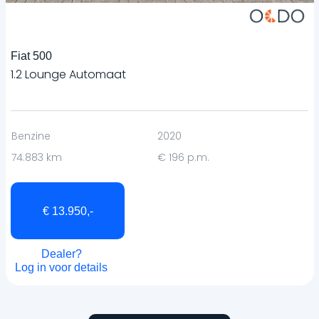
Fiat 500
1.2 Lounge Automaat
Benzine
2020
74.883 km
€ 196 p.m.
€ 13.950,-
Dealer?
Log in voor details