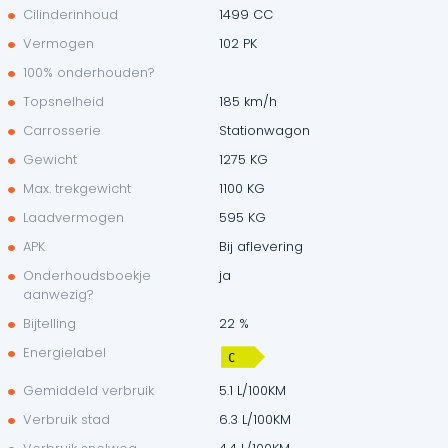
Cilinderinhoud
1499 CC
Vermogen
102 PK
100% onderhouden?
Topsnelheid
185 km/h
Carrosserie
Stationwagon
Gewicht
1275 KG
Max. trekgewicht
1100 KG
Laadvermogen
595 KG
APK
Bij aflevering
Onderhoudsboekje
ja
aanwezig?
Bijtelling
22 %
Energielabel
Gemiddeld verbruik
5.1 L/100KM
Verbruik stad
6.3 L/100KM