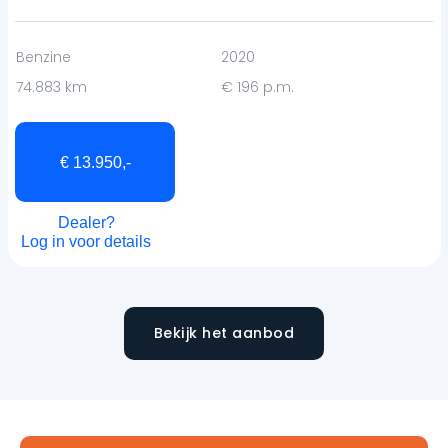
Benzine
2020
74.883 km
€ 196 p.m.
€ 13.950,-
Dealer?
Log in voor details
Bekijk het aanbod