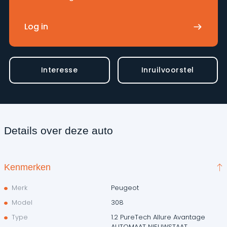
Log in
Interesse
Inruilvoorstel
Details over deze auto
Kenmerken
Merk
Peugeot
Model
308
Type
1.2 PureTech Allure Avantage
AUTOMAAT NIEUWSTAAT