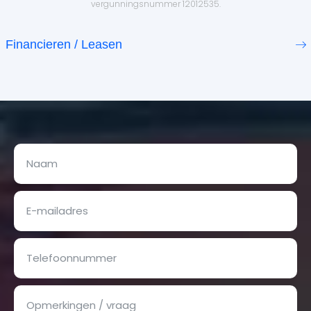
vergunningsnummer 12012535.
Financieren / Leasen