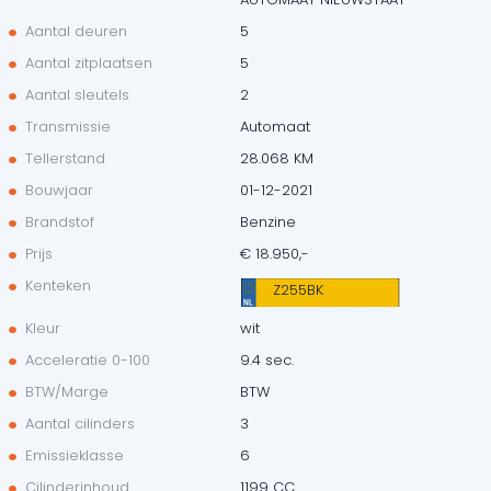
Aantal deuren
5
Aantal zitplaatsen
5
Aantal sleutels
2
Transmissie
Automaat
Tellerstand
28.068 KM
Bouwjaar
01-12-2021
Brandstof
Benzine
Prijs
€ 18.950,-
Kenteken
Z255BK
Kleur
wit
Acceleratie 0-100
9.4 sec.
BTW/Marge
BTW
Aantal cilinders
3
Emissieklasse
6
Cilinderinhoud
1199 CC