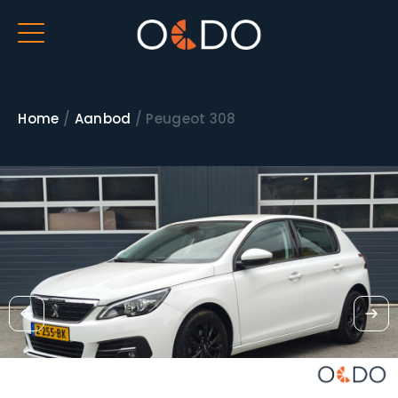
Home
/
Aanbod
/
Peugeot 308